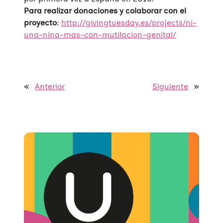
Para realizar donaciones y colaborar con el
proyecto
:
http://givingtuesday.es/projects/ni-
una-nina-mas-con-mutilacion-genital/
Quiénes somos
«
Anterior
Siguiente
»
Áreas de acción
Sobre UNAF
Qué hacemos
Nuestra red
Diversidad familiar
Infórmate
Transparencia
Familias reconstituidas
Atención directa
COLABORA
Mediación
Sensibilización
Blog
Infancia y adolescencia
Formación
Sala de prensa
Haz tu donación
Educación Sexual
Investigación
Materiales y publicaciones
Únete a nuestra red