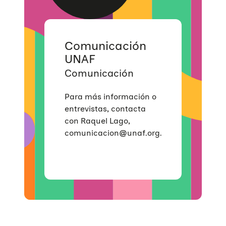
Violencias de género
Incidencia
Campañas
Si eres empresa
Trabajo en red
Eventos
Hazte voluntaria/o
Comunicación
UNAF
Comunicación
Para más información o
entrevistas, contacta
con Raquel Lago,
comunicacion@unaf.org.