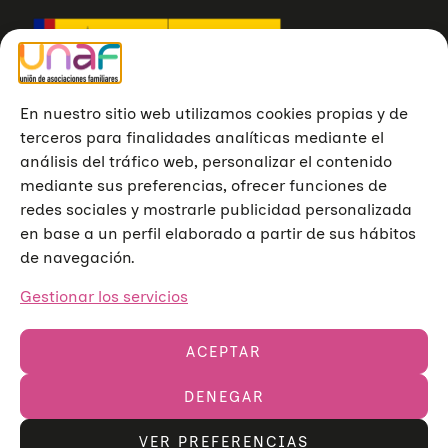
En nuestro sitio web utilizamos cookies propias y de
terceros para finalidades analíticas mediante el
análisis del tráfico web, personalizar el contenido
mediante sus preferencias, ofrecer funciones de
redes sociales y mostrarle publicidad personalizada
en base a un perfil elaborado a partir de sus hábitos
de navegación.
Gestionar los servicios
ACEPTAR
DENEGAR
Unión de Asociaciones Familiares © 2023
Aviso legal
Política de privacidad
Política de cookies
VER PREFERENCIAS