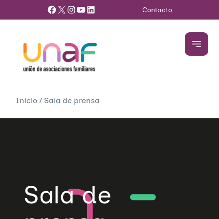
Facebook
X
Instagram
YouTube
LinkedIn
Contacto
Inicio
/
Sala de prensa
Sala de